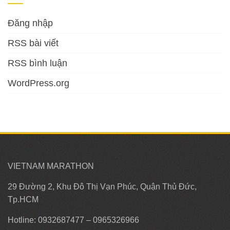
Đăng nhập
RSS bài viết
RSS bình luận
WordPress.org
VIETNAM MARATHON
29 Đường 2, Khu Đô Thị Vạn Phúc, Quận Thủ Đức,
Tp.HCM
Hotline: 0932687477 – 0965326966