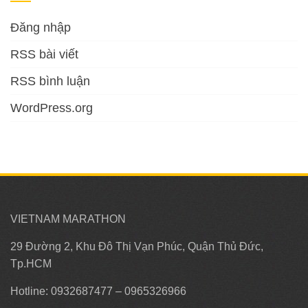
Đăng nhập
RSS bài viết
RSS bình luận
WordPress.org
VIETNAM MARATHON
29 Đường 2, Khu Đô Thị Vạn Phúc, Quận Thủ Đức,
Tp.HCM
Hotline: 0932687477 – 0965326966