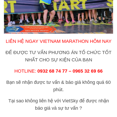
LIÊN HỆ NGAY VIETNAM MARATHON HÔM NAY
ĐỂ ĐƯỢC TƯ VẤN PHƯƠNG ÁN TỔ CHỨC TỐT
NHẤT CHO SỰ KIỆN CỦA BẠN
HOTLINE:
0932 68 74 77 – 0965 32 69 66
Bạn sẽ nhận được tư vấn & báo giá không quá 60
phút.
Tại sao không liên hệ với VietSky để được nhận
báo giá và sự tư vấn ?