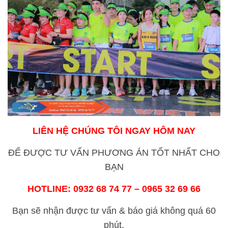
LIÊN HỆ CHÚNG TÔI NGAY HÔM NAY
ĐỂ ĐƯỢC TƯ VẤN PHƯƠNG ÁN TỐT NHẤT CHO
BẠN
HOTLINE:
0932 68 74 77 – 0965 32 69 66
Bạn sẽ nhận được tư vấn & báo giá không quá 60
phút.