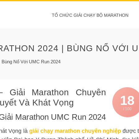
TỔ CHỨC GIẢI CHẠY BỘ MARATHON
RATHON 2024 | BÙNG NỔ VỚI 
 | Bùng Nổ Với UMC Run 2024
 Giải Marathon Chuyên
18
Huyết Và Khát Vọng
/ 100
 Giải Marathon UMC Run 2024
át Vọng là
giải chạy marathon chuyên nghiệp
được 