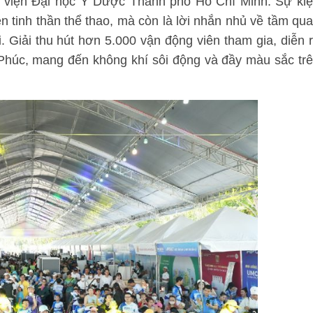
 viện Đại học Y Dược Thành phố Hồ Chí Minh. Sự ki
ện tinh thần thể thao, mà còn là lời nhắn nhủ về tầm qu
. Giải thu hút hơn 5.000 vận động viên tham gia, diễn 
 Phúc, mang đến không khí sôi động và đầy màu sắc tr