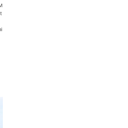
CM
t
i