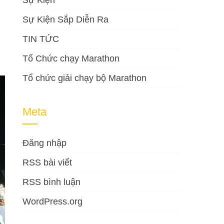
Sự Kiện
Sự Kiện Sắp Diễn Ra
TIN TỨC
Tổ Chức chạy Marathon
Tổ chức giải chạy bộ Marathon
Meta
Đăng nhập
RSS bài viết
RSS bình luận
WordPress.org