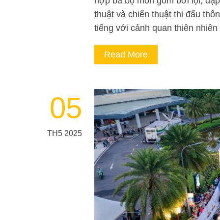
hợp ba bộ môn gồm bơi lội, đạp 
thuật và chiến thuật thi đấu thô
tiếng với cảnh quan thiên nhiên
Read More
05
TH5 2025