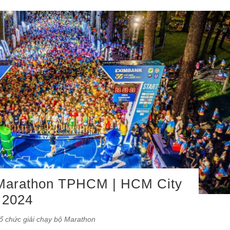
Marathon TPHCM | HCM City
 2024
ổ chức giải chạy bộ Marathon