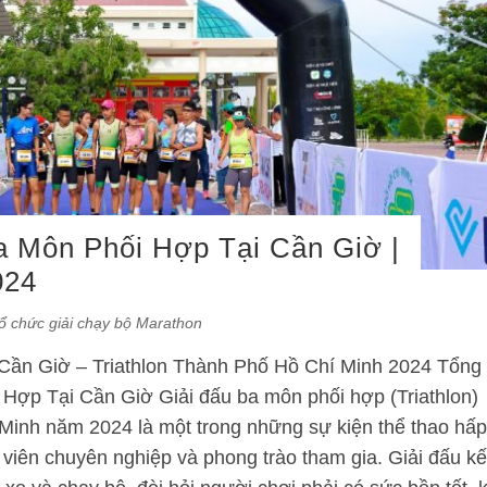
a Môn Phối Hợp Tại Cần Giờ |
024
ổ chức giải chạy bộ Marathon
Cần Giờ – Triathlon Thành Phố Hồ Chí Minh 2024 Tổng
Hợp Tại Cần Giờ Giải đấu ba môn phối hợp (Triathlon)
Minh năm 2024 là một trong những sự kiện thể thao hấp
viên chuyên nghiệp và phong trào tham gia. Giải đấu kế