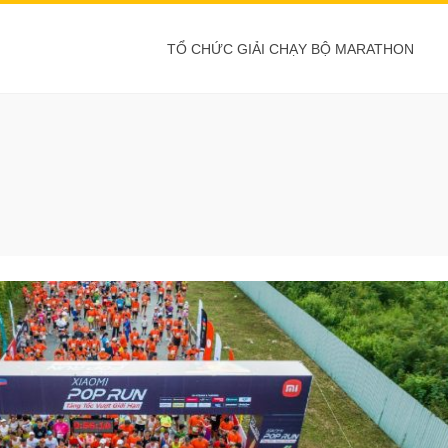
TỔ CHỨC GIẢI CHẠY BỘ MARATHON